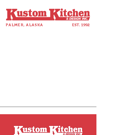
PALMER, ALASKA
EST. 1992
907-357-5880
Item List